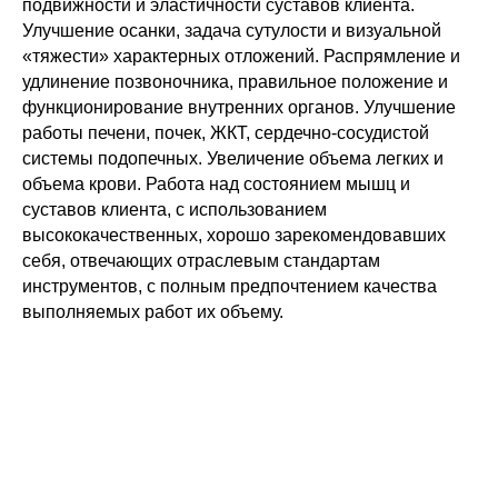
подвижности и эластичности суставов клиента.
Улучшение осанки, задача сутулости и визуальной
«тяжести» характерных отложений. Распрямление и
удлинение позвоночника, правильное положение и
функционирование внутренних органов. Улучшение
работы печени, почек, ЖКТ, сердечно-сосудистой
системы подопечных. Увеличение объема легких и
объема крови. Работа над состоянием мышц и
суставов клиента, с использованием
высококачественных, хорошо зарекомендовавших
себя, отвечающих отраслевым стандартам
инструментов, с полным предпочтением качества
выполняемых работ их объему.
STACY PILATES — премиальное пространство для пилатеса
в Ростове-на-Дону
Персональные и групповые занятия с ведущими тренерами.
Пространство, где каждая деталь работает на ваше
совершенство.