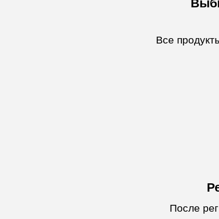
Выб
Все продукт
Р
После ре