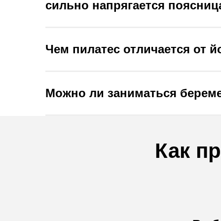
сильно напрягается поясница
Чем пилатес отличается от й
Можно ли заниматься бере
Как п