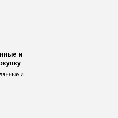
анные и
окупку
 данные и