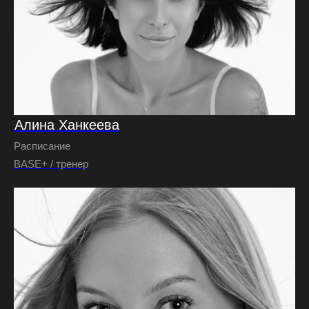
Алина Ханкеева
Расписание
BASE+ / тренер