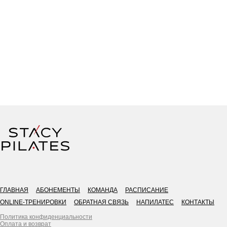
Премиальный пилатес в центре Ростова-на-Дону
Абонементы пространства
STACY PILATES
Лучшая студия пилатеса в центре города, Ростов-на-Дону, Горького
187/71
ГЛАВНАЯ
АБОНЕМЕНТЫ
КОМАНДА
РАСПИСАНИЕ
ONLINE-ТРЕНИРОВКИ
ОБРАТНАЯ СВЯЗЬ
НАПИЛАТЕС
КОНТАКТЫ
Политика конфиденциальности
Оплата и возврат