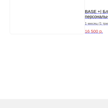
BASE +| Бл
персональ
1 месяц (1 тр
16 500
р.
Пр
Абонеме
Лучшая