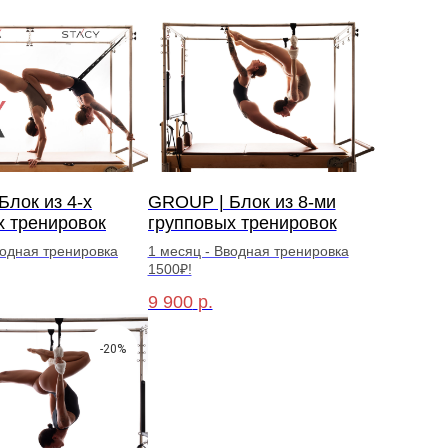
лок из 4-х
GROUP | Блок из 8-ми
х тренировок
групповых тренировок
водная тренировка
1 месяц - Вводная тренировка
1500₽!
9 900
р.
-20%