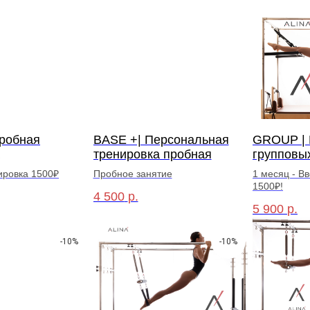
робная
BASE +| Персональная
GROUP | Б
тренировка пробная
групповы
ировка 1500₽
Пробное занятие
1 месяц - В
1500₽!
4 500
р.
5 900
р.
-10%
-10%