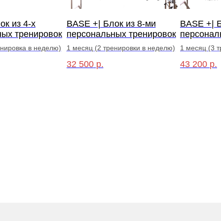
ок из 4-х
BASE +| Блок из 8-ми
BASE +| Б
ных тренировок
персональных тренировок
персонал
енировка в неделю)
1 месяц (2 тренировки в неделю)
1 месяц (3 
32 500
р.
43 200
р.
емиальный пилатес в центре Ростова-на-Д
нты пространства STACY
 студия пилатеса в центре города, Ростов-на-Дону, Горького