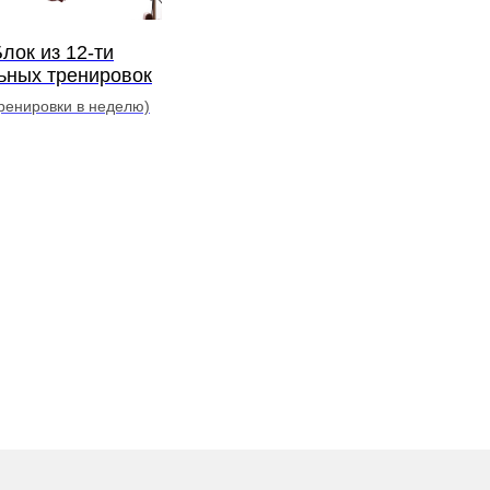
лок из 12-ти
ьных тренировок
тренировки в неделю)
ону
 PILATES
 187/71