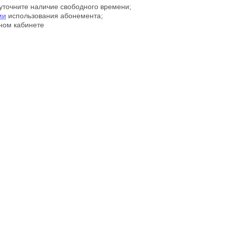
 уточните наличие свободного времени;
ми
использования абонемента;
ном кабинете